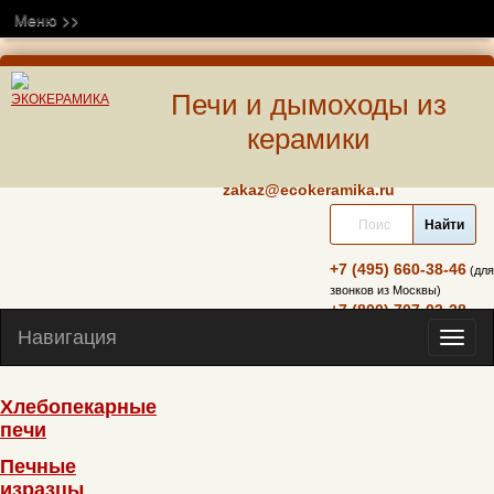
Меню >>
Печи и дымоходы из
керамики
zakaz@ecokeramika.ru
+7 (495) 660-38-46
(для
звонков из Москвы)
+7 (800) 707-03-28
(бесплатно по всей России)
Навигация
Навиг
Хлебопекарные
печи
Печные
изразцы