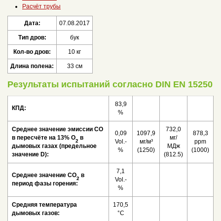
Расчёт трубы
Дата:
07.08.2017
Тип дров:
бук
Кол-во дров:
10 кг
Длина полена:
33 см
Результаты испытаний согласно DIN EN 15250
83,9
КПД:
%
Среднее значение эмиссии СО
732,0
0,09
1097,9
878,3
в пересчёте на 13% O
в
мг/
2
Vol.-
мг/м³
ppm
дымовых газах (предельное
МДж
%
(1250)
(1000)
значение D):
(812.5)
7,1
Среднее значение CO
в
2
Vol.-
период фазы горения:
%
Средняя температура
170,5
дымовых газов:
°C