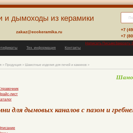
и и дымоходы из керамики
+7 (4
zakaz@ecokeramika.ru
+7 (8
Написать
Письмо
Заказать
ртификаты
Тех. информация
Контакты
я
>
Продукция
>
Шамотные изделия для печей и каминов
>
Шамот
Справочник
Прайс-лист
Каталог
ни для дымовых каналов с пазом и гребн
Описание