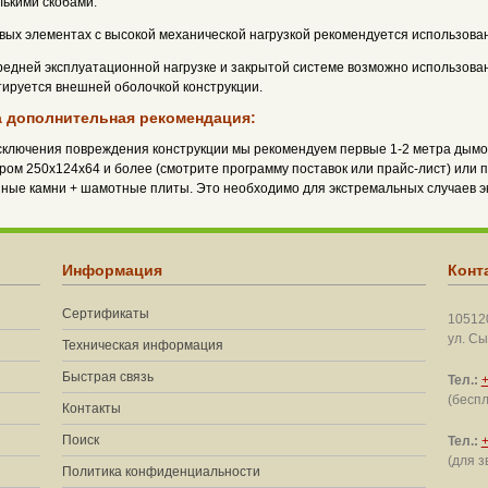
лькими скобами.
овых элементах с высокой механической нагрузкой рекомендуется использов
редней эксплуатационной нагрузке и закрытой системе возможно использова
тируется внешней оболочкой конструкции.
 дополнительная рекомендация:
сключения повреждения конструкции мы рекомендуем первые 1-2 метра дымо
ром 250x124x64 и более (смотрите программу поставок или прайс-лист) или п
ные камни + шамотные плиты. Это необходимо для экстремальных случаев э
Информация
Конт
Сертификаты
105120
ул. Сы
Техническая информация
Быстрая связь
Тел.:
+
(беспл
Контакты
Поиск
Тел.:
+
(для з
Политика конфиденциальности