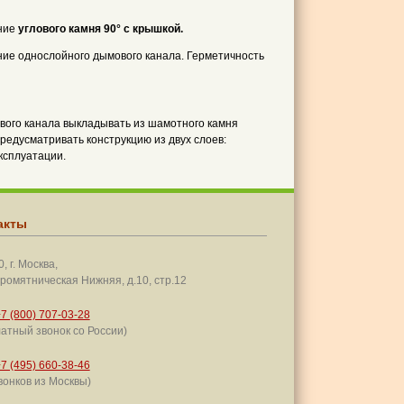
ание
углового камня 90° с крышкой.
ние однослойного дымового канала. Герметичность
вого канала выкладывать из шамотного камня
редусматривать конструкцию из двух слоев:
ксплуатации.
акты
, г. Москва,
ромятническая Нижняя, д.10, стр.12
7 (800) 707-03-28
атный звонок со России)
7 (495) 660-38-46
вонков из Москвы)