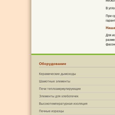
неско
В угл
При с
гаран
Наша
Для и
разме
фасон
Оборудование
Керамические дымоходы
Шамотные элементы
Печи теплоаккумулирующие
Элементы для хлебопечек
Высокотемпературная изоляция
Печные изразцы