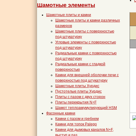
Шамотные элементы
Шамотные плиты и камни
Шамотные плиты и камни различных
размеров
Шамотные плиты с поверхностью
под штукатурку
Угловые элементы с поверхностью
под штукатурку
Радиальные камни с поверхностью
под штукатурку
Радиальные камни с гладкой
поверхностью
Камни для внешней оболочки печи с
поверхностью под штукатурку
Шамотные плиты Хурдис
Пустотелые плиты Хурдис
Плиты с пазом с двух сторон
Плиты перекрытия N+F
Шамот теплоаккумулирующий HSМ
Фасонные камни
Камни с пазом и гребнем
Камни для топок Palego
Камни для дымовых каналов N+F,
выступ и паз