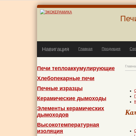
Печ
Навигация
Главная
Продукция
Се
Главна
Печи теплоаккумулирующие
Хлебопекарные печи
Печные изразцы
Керамические дымоходы
Элементы керамических
Кам
дымоходов
Высокотемпературная
изоляция