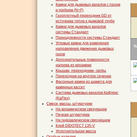
Камни для дымовых каналов с пазом
и гребнем (N+F)
Газоплотный переходник GD от
источника тепла к дымовой трубе
Камни для дымовых каналов
системы Стандарт
Принадлежности системы Стандарт
Угловые камни для изменения
К
направления движения дымовых
газов
Дополнительные поверхности
нагрева из керамики
Крышки, переходники, скобы
Переходник на круглое сечение
Фасонные камни из шамота для
каминных кассет
Система дымовых каналов КаФлекс
(KaFlex)
Смеси, массы, штукатурки
На керамическом связующем
Печная штукатурка
На гидравлическом связующем
Клей DIDOTECT 135-V
Уплотнительная масса
Особые изделия