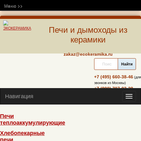
Меню >>
Печи и дымоходы из
керамики
zakaz@ecokeramika.ru
+7 (495) 660-38-46
(для
звонков из Москвы)
+7 (800) 707-03-28
(бесплатно по всей России)
Навигация
Навиг
Печи
теплоаккумулирующие
Хлебопекарные
печи