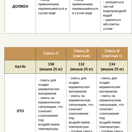
- затворяться
применением
применением
ДОЛЖЕН
чистой
перемешиваться в
перемешиваться
водопроводной
сухом виде
в сухом виде
водой
- храниться
абсолютно
сухим
Смесь В
Смесь В
Смесь С
(светлая)
(светлая +)
158
132
134
Арт.№
(мешок 25 кг)
(мешок 25 кг)
(мешок 25 кг)
- смесь для
- смесь для
- смесь для
осадки
осадки
осадки
керамических
керамических
керамических
материалов
материалов
материалов
- смесь на
- смесь на
- смесь на
керамическом
керамическом
керамическом
связующем, что
связующем, что
связующем, что
означает
означает
ЭТО
означает
схватывание
схватывание
схватывание
под
под
под
воздействием
воздействием
воздействием
температуры
температуры
температуры
- готовая смесь
- готовая смесь