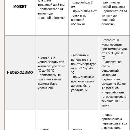
для швов
толщиной до 2
практически
толщиной до 3 мм
МОЖЕТ
см
любой толщины
- применяться от
- применяться от
- применяться от
топки и до
топки и до
топки и до
внешней оболочки
внешней
внешней
оболочки
оболочки
- готовить и
использовать
при температуре
от + 5 °С до 30
- готовить и
- готовить и
°С
использовать
использовать при
- наносить на
при температуре
температуре от + 5
сухой
от + 5 °С до 40
°С до 40 °С
очищенный
НЕОБХОДИМО
°С
- применяемые
материал
- применяемые
при этом камни
- хранить на
при этом камни
должны быть
складе не более
должны быть
увлажнены
12 месяцев
увлажнены
- переработать
готовую смесь в
течение 10-15
минут
- перед
применением
перемешиваться
в сухом виде
- перед
- перед