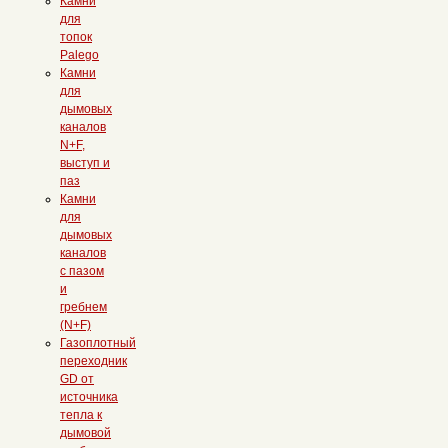
Камни
для
топок
Palego
Камни
для
дымовых
каналов
N+F,
выступ и
паз
Камни
для
дымовых
каналов
с пазом
и
гребнем
(N+F)
Газоплотный
переходник
GD от
источника
тепла к
дымовой