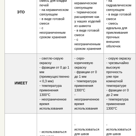
смесь для кладки
- на
керамическом
печей
гидравлическом
связующем
- на керамическом
связующем
ЭТО
- термическое
связующем
- в виде готовой
расширение как
- в виде готовой
смеси
у наших изделий
смеси
- смесь
из шамота
- с
идеальна для
- в виде готовой
неограниченным
приклеивания
смеси
сроком хранения
прочных
- с
внешних
неограниченным
оболочек
сроком хранения
- светло-серую
- серо-
- серую окраску
окраску
коричневую
- чрезвычайно
- фракции от 0 до 1
окраску
высокую
мм
- фракции от 0
прочность
(преимущественно
до 1 мм
уже при
< 0,3 мм)
- температура
комнатной
ИМЕЕТ
- температура
применения
температуре
применения
1300°С
- фракции от 0
1300°С
-
до 2 мм
- неограниченное
неограниченное
- температура
время
время
применения
использования
использования
1300°С
-
-
использоваться
использоваться
- использоваться
для швов
для швов