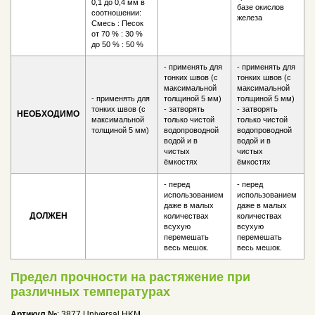
0,1 до 0,4 мм в
базе окислов
соотношении:
железа
Смесь : Песок
от 70 % : 30 %
до 50 % : 50 %
- применять для
- применять для
тонких швов (с
тонких швов (с
максимальной
максимальной
- применять для
толщиной 5 мм)
толщиной 5 мм)
тонких швов (с
- затворять
- затворять
НЕОБХОДИМО
максимальной
только чистой
только чистой
толщиной 5 мм)
водопроводной
водопроводной
водой и в
водой и в
чистых
чистых
ёмкостях
ёмкостях
- перед
- перед
использованием
использованием
даже в малых
даже в малых
ДОЛЖЕН
количествах
количествах
всухую
всухую
перемешать
перемешать
весь мешок.
весь мешок.
Предел прочности на растяжение при
различных температурах
Артикул №
: 3877 Universal HKM