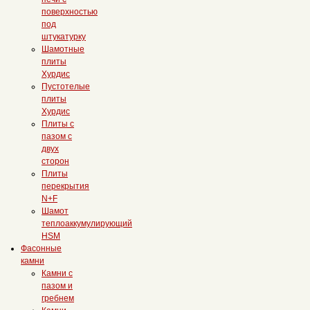
поверхностью
под
штукатурку
Шамотные
плиты
Хурдис
Пустотелые
плиты
Хурдис
Плиты с
пазом с
двух
сторон
Плиты
перекрытия
N+F
Шамот
теплоаккумулирующий
HSМ
Фасонные
камни
Камни с
пазом и
гребнем