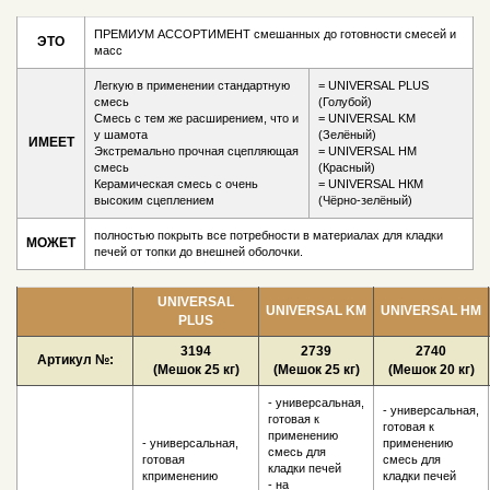
ПРЕМИУМ АССОРТИМЕНТ смешанных до готовности смесей и
ЭТО
масс
Легкую в применении стандартную
= UNIVERSAL PLUS
смесь
(Голубой)
Смесь с тем же расширением, что и
= UNIVERSAL KM
у шамота
(Зелёный)
ИМЕЕТ
Экстремально прочная сцепляющая
= UNIVERSAL HM
смесь
(Красный)
Керамическая смесь с очень
= UNIVERSAL НКМ
высоким сцеплением
(Чёрно-зелёный)
полностью покрыть все потребности в материалах для кладки
МОЖЕТ
печей от топки до внешней оболочки.
UNIVERSAL
UNIVERSAL KM
UNIVERSAL HM
PLUS
3194
2739
2740
Артикул №:
(Мешок 25 кг)
(Мешок 25 кг)
(Мешок 20 кг)
- универсальная,
- универсальная,
готовая к
готовая к
применению
- универсальная,
применению
смесь для
готовая
смесь для
кладки печей
кприменению
кладки печей
- на