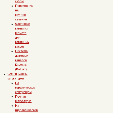
скобы
Переходник
на
круглое
сечение
Фасонные
камни из
шамота
для
каминных
кассет
Система
дымовых
каналов
КаФлекс
(KaFlex)
Смеси, массы,
штукатурки
На
керамическом
связующем
Печная
штукатурка
На
гидравлическом