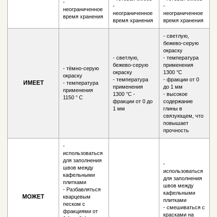
-
-
-
неограниченное
неограниченное
неограниченное
время хранения
время хранения
время хранения
- светлую,
бежево-серую
окраску
- светлую,
- температура
бежево-серую
применения
- тёмно-серую
окраску
1300 °С
окраску
- температура
- фракции от 0
ИМЕЕТ
- температура
применения
до 1 мм
применения
1300 °С -
- высокое
1150 ° С
фракции от 0 до
содержание
1 мм
глины в
связующем, что
повышает
прочность
-
использоваться
для заполнения
-
швов между
использоваться
кафельными
для заполнения
плитками
швов между
- Разбавляться
кафельными
МОЖЕТ
кварцевым
плитками
песком с
- смешиваться с
фракциями от
красками на