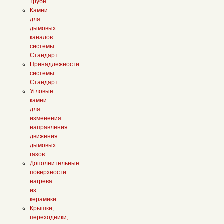
трубе
Камни
для
дымовых
каналов
системы
Стандарт
Принадлежности
системы
Стандарт
Угловые
камни
для
изменения
направления
движения
дымовых
газов
Дополнительные
поверхности
нагрева
из
керамики
Крышки,
переходники,