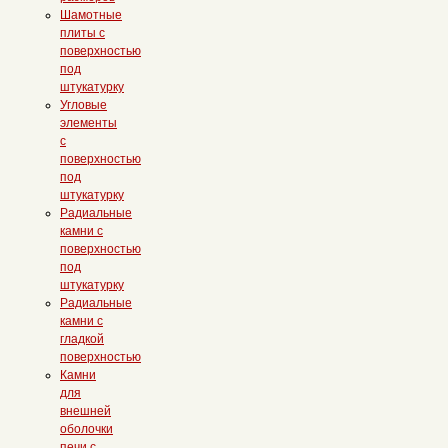
Шамотные
плиты с
поверхностью
под
штукатурку
Угловые
элементы
с
поверхностью
под
штукатурку
Радиальные
камни с
поверхностью
под
штукатурку
Радиальные
камни с
гладкой
поверхностью
Камни
для
внешней
оболочки
печи с